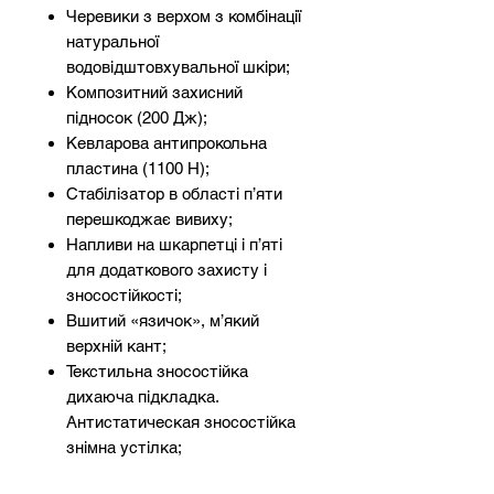
Черевики з верхом з комбінації
натуральної
водовідштовхувальної шкіри;
Композитний захисний
підносок (200 Дж);
Кевларова антипрокольна
пластина (1100 Н);
Стабілізатор в області п’яти
перешкоджає вивиху;
Напливи на шкарпетці і п’яті
для додаткового захисту і
зносостійкості;
Вшитий «язичок», м’який
верхній кант;
Текстильна зносостійка
дихаюча підкладка.
Антистатическая зносостійка
знімна устілка;
Двошарова підошва з