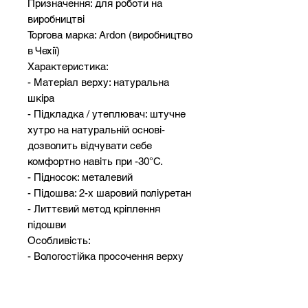
Призначення: для роботи на
виробництві
Торгова марка: Ardon (виробництво
в Чехії)
Характеристика:
- Матеріал верху: натуральна
шкіра
- Підкладка / утеплювач: штучне
хутро на натуральній основі-
дозволить відчувати себе
комфортно навіть при -30°С.
- Підносок: металевий
- Підошва: 2-х шаровий поліуретан
- Литтєвий метод кріплення
підошви
Особливість:
- Вологостійка просочення верху
- Підвищена стійкість на нерівних
поверхнях за допомогою ТПУ
підтримки