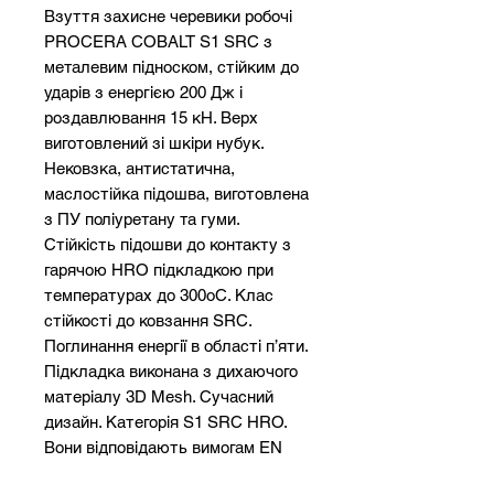
Взуття захисне черевики робочі
PROCERA COBALT S1 SRC з
металевим підноском, стійким до
ударів з енергією 200 Дж і
роздавлювання 15 кН. Верх
виготовлений зі шкіри нубук.
Нековзка, антистатична,
маслостійка підошва, виготовлена
​​з ПУ поліуретану та гуми.
Стійкість підошви до контакту з
гарячою HRO підкладкою при
температурах до 300oC. Клас
стійкості до ковзання SRC.
Поглинання енергії в області п’яти.
Підкладка виконана з дихаючого
матеріалу 3D Mesh. Сучасний
дизайн. Категорія S1 SRC HRO.
Вони відповідають вимогам EN
ISO 20345: 2011. В наявності