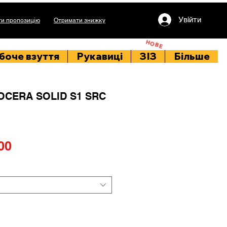
Увійти
и пропозицію
Отримати знижку
НОВЕ
боче взуття
Рукавиці
ЗІЗ
Більше
OCERA SOLID S1 SRC
Price
00