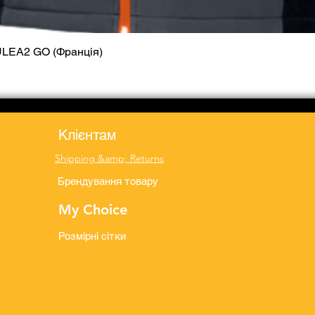
ULEA2 GO (Франція)
Quick View
Клієнтам
Shipping &amp; Returns
Брендування товару
My Choice
Розмірні сітки