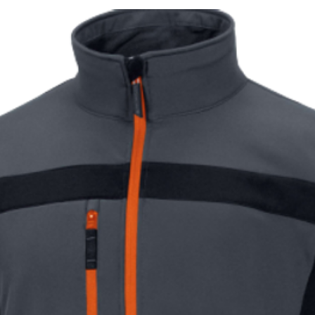
31
31,5
32