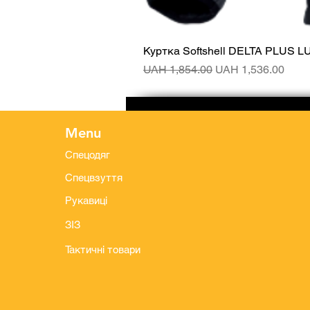
Куртка Softshell DELTA PLUS L
Regular Price
Sale Price
UAH 1,854.00
UAH 1,536.00
Menu
Спецодяг
Спецвзуття
Рукавиці
ЗІЗ
Тактичні товари