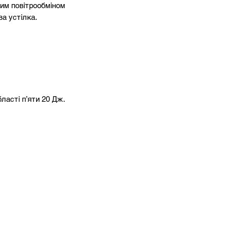
ним повітрообміном
ва устілка.
24,5
25
26
26,5
бласті п’яти 20 Дж.
27
28
28,5
29
29,5
30,5