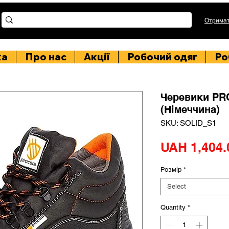
Отримат
ка
Про нас
Акції
Робочий одяг
Ро
Черевики PR
(Німеччина)
SKU: SOLID_S1
UAH 1,404.
Розмір
*
Select
Quantity
*