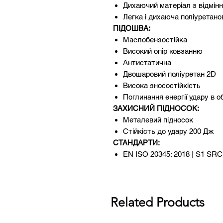
Дихаючий матеріал з відмін
Легка і дихаюча поліуретано
ПІДОШВА:
Маслобензостійка
Високий опір ковзанню
Антистатична
Двошаровий поліуретан 2D
Висока зносостійкість
Поглинання енергії удару в о
ЗАХИСНИЙ ПІДНОСОК:
Металевий підносок
Стійкість до удару 200 Дж
СТАНДАРТИ:
EN ISO 20345: 2018 | S1 SRC
ДСТУ EN ISO 20345: 2018
РОЗМІРНИЙ РЯД:
39-47
Related Products