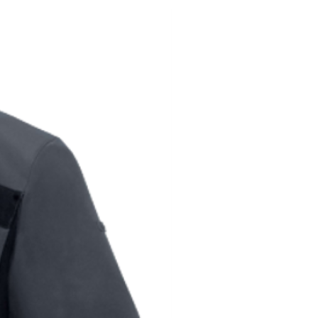
48
49
50