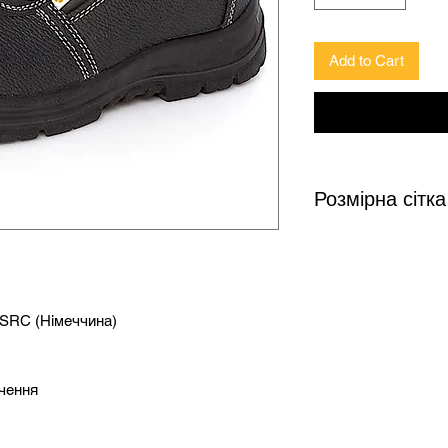
Add to Cart
Розмірна сітка
Довжина
устілки
(см)
SRC (Німеччина)
22,5
чення
23
23,5