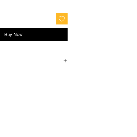
Buy Now
Розмір
35
36
37