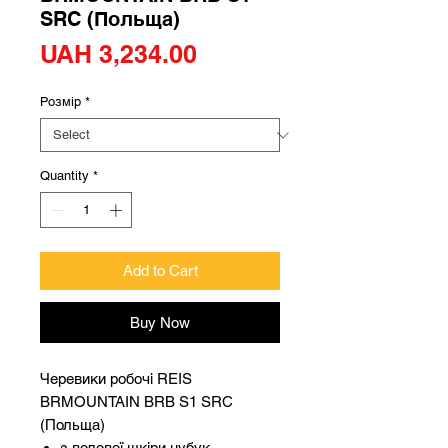
SRC (Польща)
Price
UAH 3,234.00
Розмір
*
Quantity
*
Add to Cart
Buy Now
Черевики робочі REIS
BRMOUNTAIN BRB S1 SRC
(Польща)
з волової шкіри нубук