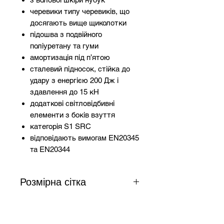
черевики типу черевиків, що
досягають вище щиколотки
підошва з подвійного
поліуретану та гуми
амортизація під п’ятою
сталевий підносок, стійка до
удару з енергією 200 Дж і
здавлення до 15 кН
додаткові світловідбивні
елементи з боків взуття
категорія S1 SRC
відповідають вимогам EN20345
та EN20344
Розмірна сітка
Довжина
Розмір