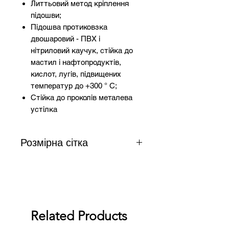
Литтьовий метод кріплення
підошви;
Підошва протиковзка
двошаровий - ПВХ і
нітриловий каучук, стійка до
мастил і нафтопродуктів,
кислот, лугів, підвищених
температур до +300 ° C;
Стійка до проколів металева
устілка
Розмірна сітка
Довжина
Розмір
устілки
(см)
Related Products
23,1
35