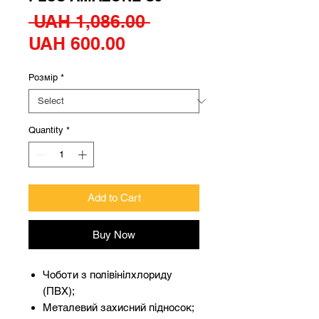
Regular
 UAH 1,086.00 
Sale
Price
UAH 600.00
Price
Розмір
*
Quantity
*
Add to Cart
Buy Now
Чоботи з полівінілхлориду
(ПВХ);
Металевий захисний підносок;