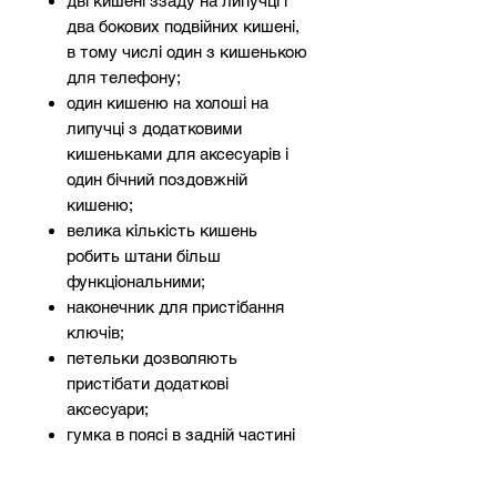
дві кишені ззаду на липучці і
два бокових подвійних кишені,
в тому числі один з кишенькою
для телефону;
один кишеню на холоші на
липучці з додатковими
кишеньками для аксесуарів і
один бічний поздовжній
кишеню;
велика кількість кишень
робить штани більш
функціональними;
наконечник для пристібання
ключів;
петельки дозволяють
пристібати додаткові
аксесуари;
гумка в поясі в задній частині
збільшує свободу руху і
дозволяє краще підігнати