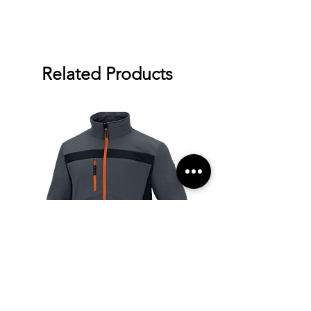
11611:2015 та EN ISO
11612:2015
Related Products
Куртка Softshell DELTA PLUS
Рукавички поліестеров
LULEA2 GO (Франція)
покриті рифленим лат