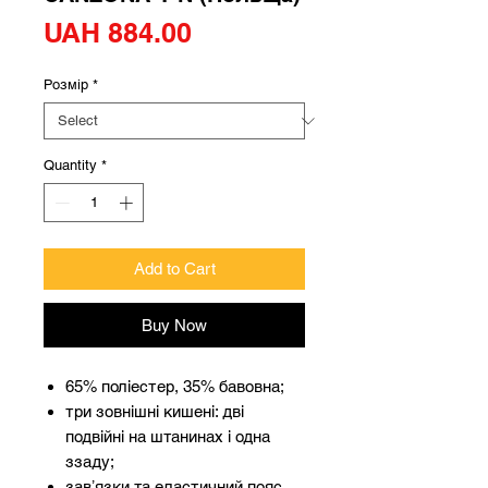
Price
UAH 884.00
Розмір
*
Quantity
*
Add to Cart
Buy Now
65% поліестер, 35% бавовна;
три зовнішні кишені: дві
подвійні на штанинах і одна
ззаду;
завʼязки та еластичний пояс