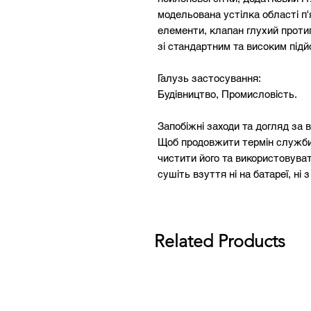
модельована устілка області п'я
елементи, клапан глухий протип
зі стандартним та високим під
Галузь застосування:
Будівництво, Промисловість.
Запобіжні заходи та догляд за 
Щоб продовжити термін служби
чистити його та використовува
сушіть взуття ні на батареї, ні
Related Products