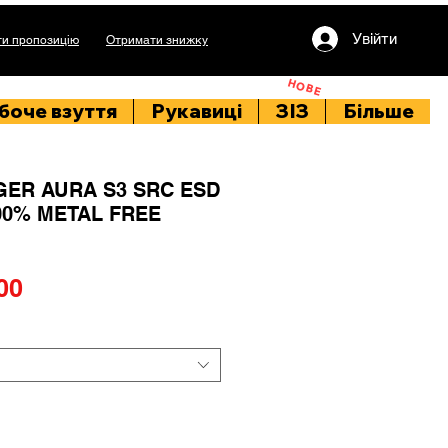
Увійти
и пропозицію
Отримати знижку
НОВЕ
боче взуття
Рукавиці
ЗІЗ
Більше
GER AURA S3 SRC ESD
100% METAL FREE
Price
00