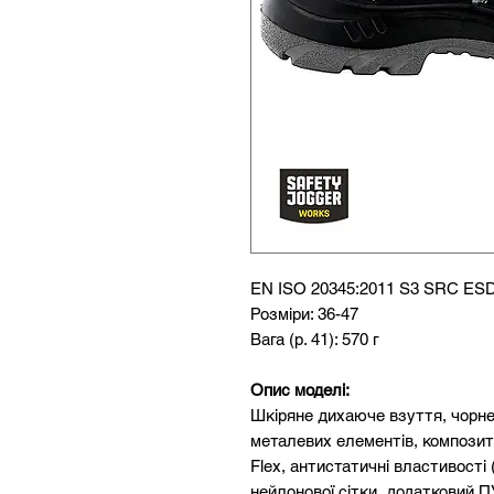
EN ISO 20345:2011 S3 SRC ES
Розміри: 36-47
Вага (р. 41): 570 г
Опис моделі:
Шкіряне дихаюче взуття, чорне
металевих елементів, композит
Flex, антистатичні властивості
нейлонової сітки, додатковий П