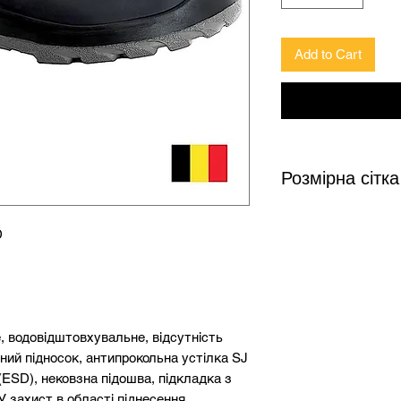
Add to Cart
Розмірна сітка
D
Довжина устілки
(см)
23,1
, водовідштовхувальне, відсутність
23,9
ний підносок, антипрокольна устілка SJ
 (ESD), нековзна підошва, підкладка з
24,4
У захист в області піднесення,