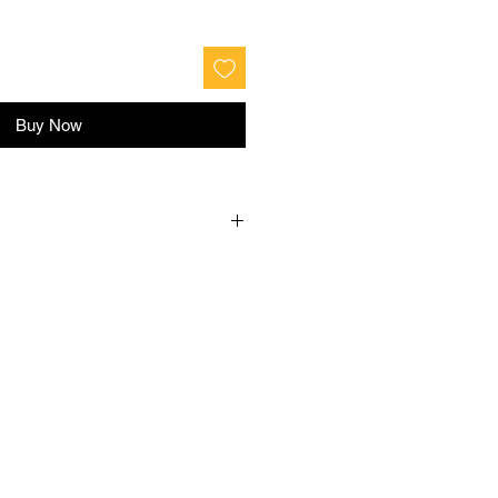
Buy Now
Розмір
35
36
37