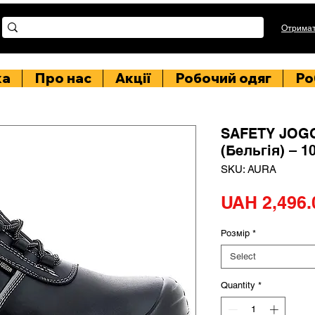
Отримат
ка
Про нас
Акції
Робочий одяг
Ро
SAFETY JOG
(Бельгія) – 
SKU: AURA
UAH 2,496.
Розмір
*
Select
Quantity
*