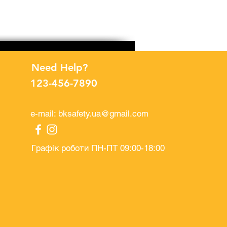
Рукавички поліестерові п
Price
UAH 32.00
Need Help?
123-456-7890
e-mail:
bksafety.ua@gmail.com
Графік роботи ПН-ПТ 09:00-18:00