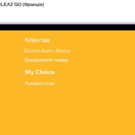
ULEA2 GO (Франція)
Quick View
Клієнтам
Shipping &amp; Returns
Брендування товару
My Choice
Розмірні сітки