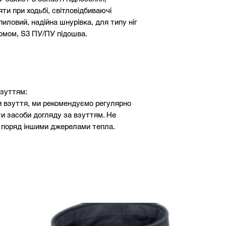
25,2
ти при ходьбі, світловідбиваючі
иловий, надійна шнурівка, для типу ніг
26
йомом, S3 ПУ/ПУ підошва.
26,6
27,3
взуттям:
28
 взуття, ми рекомендуємо регулярно
ти засоби догляду за взуттям. Не
28,6
 з поряд іншими джерелами тепла.
29,3
30
30,6
31,3