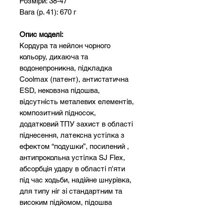
Розміри: 38-47
Вага (р. 41): 670 г
Опис моделі:
Кордура та нейлон чорного
кольору, дихаюча та
водонепроникна, підкладка
Coolmax (патент), антистатична
ESD, нековзна підошва,
відсутність металевих елементів,
композитний підносок,
додатковий ТПУ захист в області
піднесення, латексна устілка з
ефектом “подушки”, посилений ,
антипрокольна устілка SJ Flex,
абсорбція удару в області п'яти
під час ходьби, надійне шнурівка,
для типу ніг зі стандартним та
високим підйомом, підошва
PU/PU, S3.